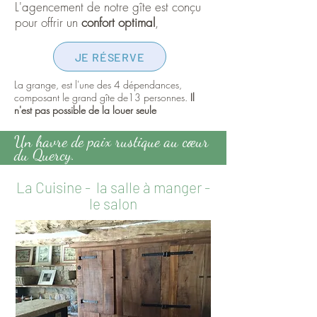
L'agencement de notre gîte est conçu
pour offrir un
confort optimal
,
JE RÉSERVE
La grange, est l'une des 4 dépendances,
composant le grand gîte de13 personnes.
Il
n'est pas possible de la louer seule
Un havre de paix rustique au cœur
du Quercy.
La Cuisine - la salle à manger -
le salon